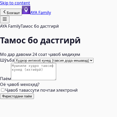
Skip to content
AYA Family
Бозгашт
AYA Family
Тамос бо дастгирӣ
Тамос бо дастгирӣ
Мо дар давоми 24 соат ҷавоб медиҳем
Шӯъба
Паём
Оё ҷавоб мехоҳед?
Ҷавоб тавассути почтаи электронӣ
Фиристодани паём